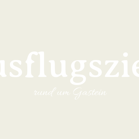
sflugszi
rund um Gastein